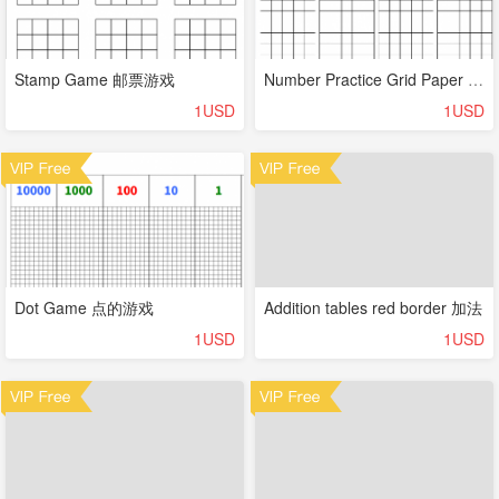
Stamp Game 邮票游戏
Number Practice Grid Paper 数学方格纸
1USD
1USD
Dot Game 点的游戏
Addition tables red border 加法
1USD
1USD