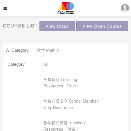
COURSE LIST
View Class
View Open Course
All Category
数学 Math
Category:
All
免费资源 Learning
Resources（Free）
学校会员专享 School Member-
Only Resources
教学精品资源Teaching
Resourses（付费 ）