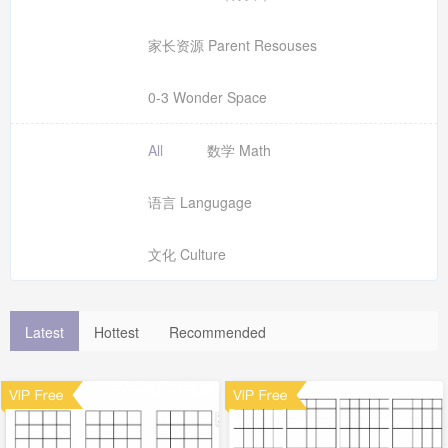
家长资源 Parent Resouses
0-3 Wonder Space
All
数学 Math
语言 Langugage
文化 Culture
Latest
Hottest
Recommended