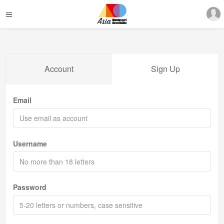
Account
Sign Up
Email
Username
Password