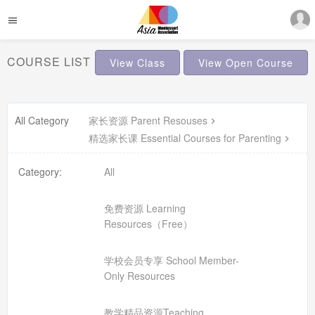
COURSE LIST
View Class
View Open Course
All Category
家长资源 Parent Resouses
精选家长课 Essential Courses for Parenting
Category:
All
免费资源 Learning
Resources（Free）
学校会员专享 School Member-
Only Resources
教学精品资源Teaching