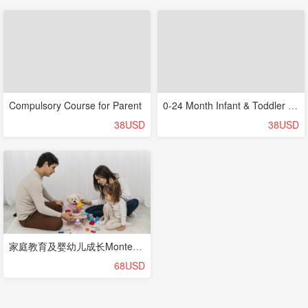
Compulsory Course for Parent
0-24 Month Infant & Toddler Development Milestones
38USD
38USD
家庭教育及婴幼儿成长Montessori for Infants,Toddiers,and their Families
68USD